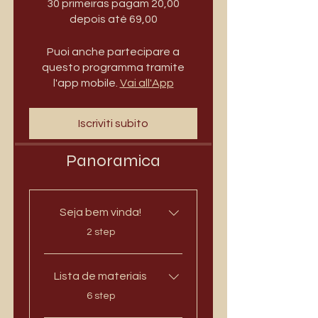
30 primeiras pagam 20,00
depois até 69,00
Puoi anche partecipare a
questo programma tramite
l'app mobile.
Vai all'App
Iscriviti subito
Panoramica
Seja bem vinda!
.
2 step
Lista de materiais
.
6 step