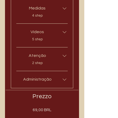
Medidas
.
4 step
Vídeos
.
5 step
Atenção
.
2 step
Administração
Prezzo
69,00 BRL