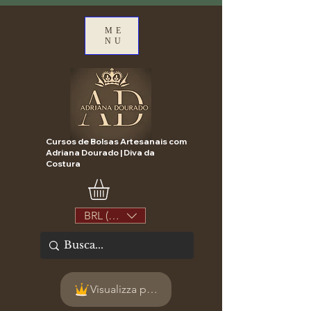
ME
NU
Cursos de Bolsas Artesanais com
Adriana Dourado | Diva da
Costura
BRL (R$)
Visualizza punti