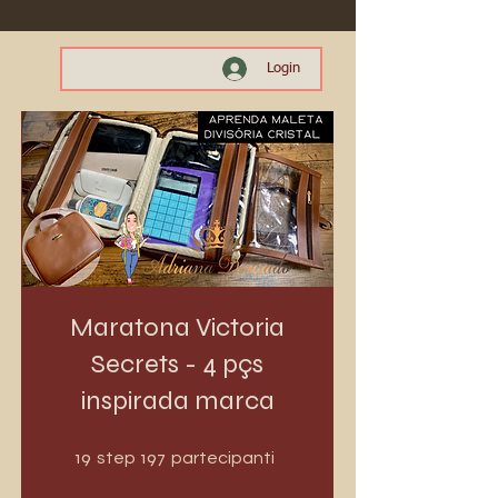
Login
Maratona Victoria
Secrets - 4 pçs
inspirada marca
19 step
197 partecipanti
19
197
step
partecipanti