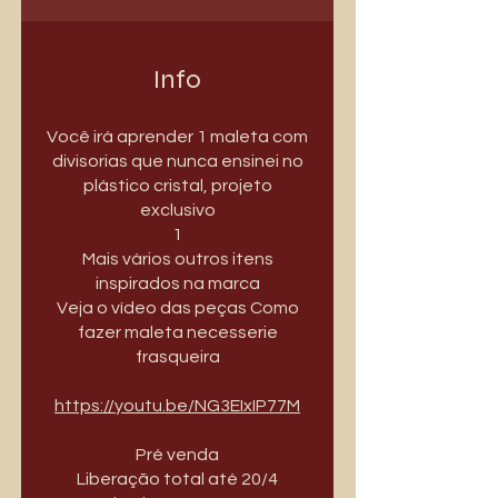
Info
Você irá aprender 1 maleta com
divisorias que nunca ensinei no
plástico cristal, projeto
exclusivo
1
Mais vários outros itens
inspirados na marca
Veja o vídeo das peças Como
fazer maleta necesserie
frasqueira
https://youtu.be/NG3EIxIP77M
Pré venda
Liberação total até 20/4