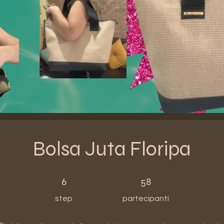
Bolsa Juta Floripa
6 step
58 partecipanti
6
58
step
partecipanti