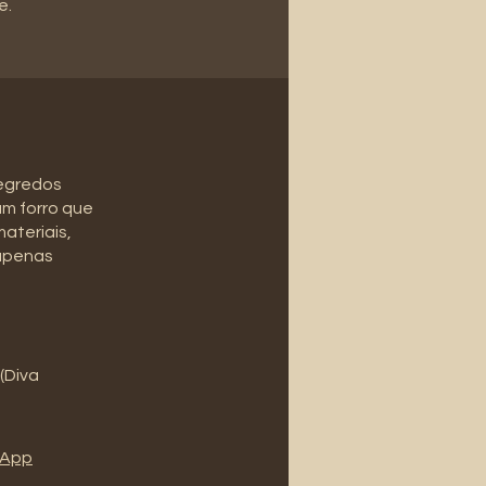
e.
segredos
um forro que
materiais,
 apenas
 (Diva
l'App