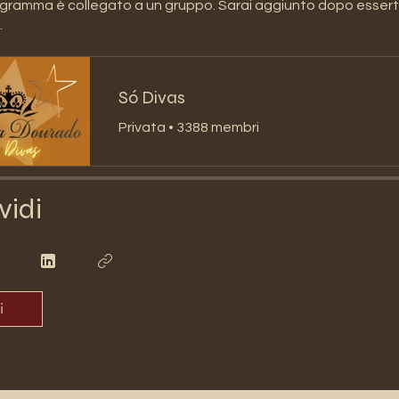
ramma è collegato a un gruppo. Sarai aggiunto dopo esserti 
.
Só Divas
Privata
•
3388 membri
vidi
i