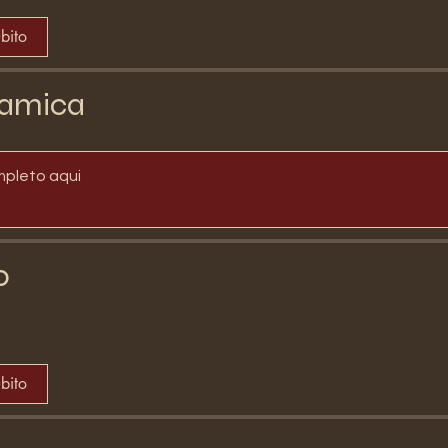
ubito
amica
mpleto aqui
o
ubito