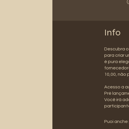
Info
Descubra o
para criar 
é pura elegâ
fornecedore
10,00, não 
Acesso a au
Pré lançame
Você irá adq
participant
Puoi anche 