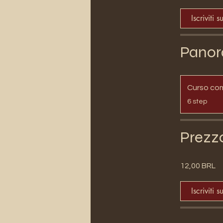
Iscriviti s
Panor
Curso co
.
6 step
Prezz
12,00 BRL
Iscriviti s