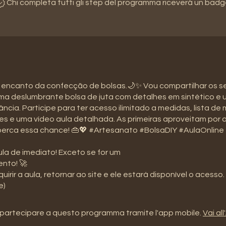
Chi completa tutti gli step del programma riceverà un badg
 encanto da confecção de bolsas.🌙✨ Vou compartilhar os 
uma deslumbrante bolsa de juta com detalhes em sintético e 
ncia. Participe para ter acesso ilimitado a medidas, lista de 
s e uma vídeo aula detalhada. As primeiras aproveitam por
perca essa chance! 👜💖 #Artesanato #BolsaDIY #AulaOnline
la de imediato! Exceto se for um
nto! 🚀
uirir a aula, retornar ao site e ele estará disponível o acesso.
e)
partecipare a questo programma tramite l'app mobile.
Vai al