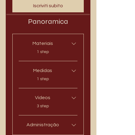
Iscriviti subito
Panoramica
Materiais
.
1 step
Medidas
.
1 step
Videos
.
3 step
Administração