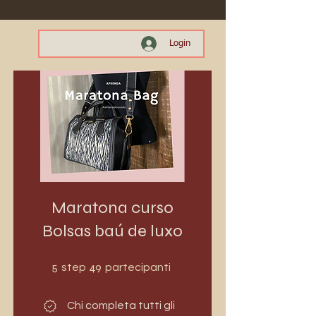
Login
Maratona curso
Bolsas baú de luxo
5 step
49 partecipanti
5
49
step
partecipanti
Chi completa tutti gli