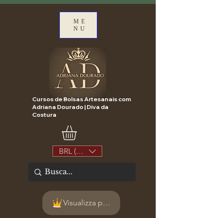
ME
NU
Cursos de Bolsas Artesanais com
Adriana Dourado | Diva da
Costura
BRL (R$)
Visualizza punti