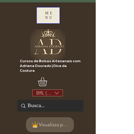
ME
NU
Cursos de Bolsas Artesanais com
Adriana Dourado | Diva da
Costura
BRL (R$)
Visualizza punti