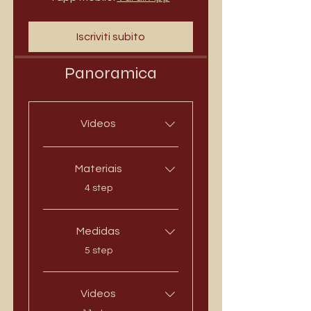
Iscriviti subito
Panoramica
Vídeos
Materiais
.
4 step
Medidas
.
5 step
Videos
.