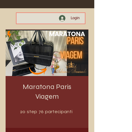
Login
Maratona Paris
Viagem
20 step
76 partecipanti
20
76
step
partecipanti