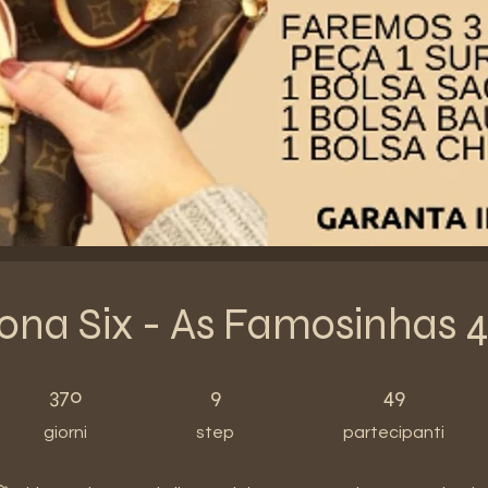
na Six - As Famosinhas 
370 giorni
9 step
49 partecipanti
370
9
49
giorni
step
partecipanti