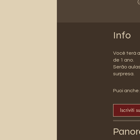
Info
Você terá 
de 1 ano.
Serão aulas
surpresa.
Puoi anche 
Iscriviti s
Panor