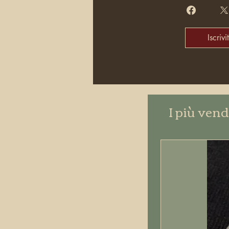
Iscrivit
I più vend