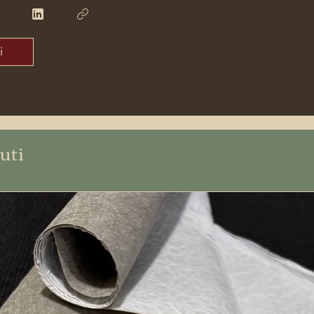
i
uti