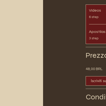
Vídeos
.
6 step
Apostilas
.
3 step
Prezz
48,00 BRL
Iscriviti s
Condi