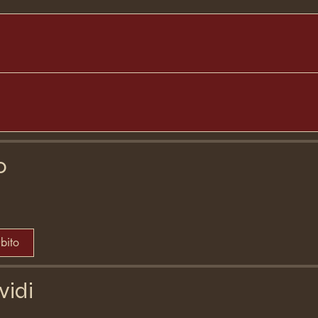
o
ubito
vidi