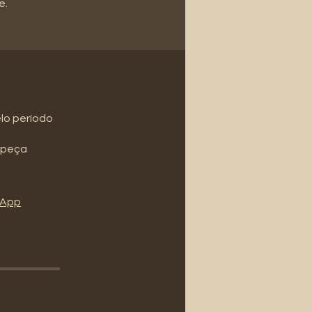
e.
lo período
1 peça
l'App