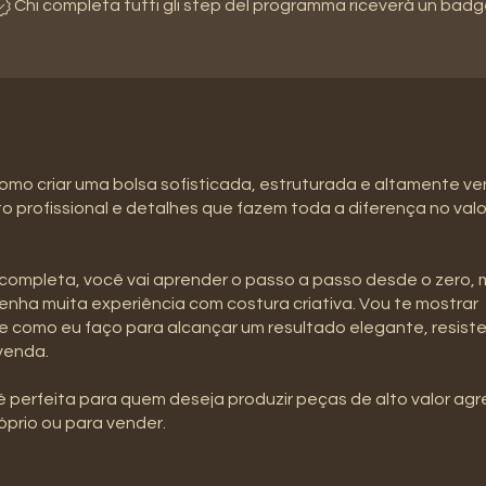
Chi completa tutti gli step del programma riceverà un badg
mo criar uma bolsa sofisticada, estruturada e altamente v
profissional e detalhes que fazem toda a diferença no valor
 completa, você vai aprender o passo a passo desde o zero
enha muita experiência com costura criativa. Vou te mostrar
 como eu faço para alcançar um resultado elegante, resist
venda.
é perfeita para quem deseja produzir peças de alto valor ag
óprio ou para vender.