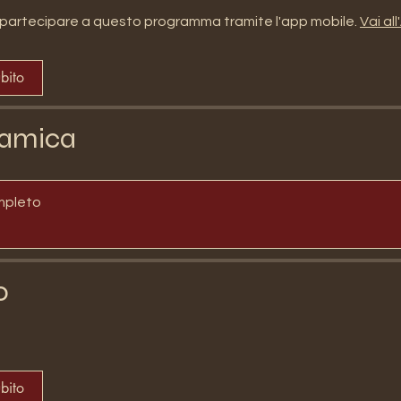
partecipare a questo programma tramite l'app mobile.
Vai al
ubito
amica
mpleto
o
ubito