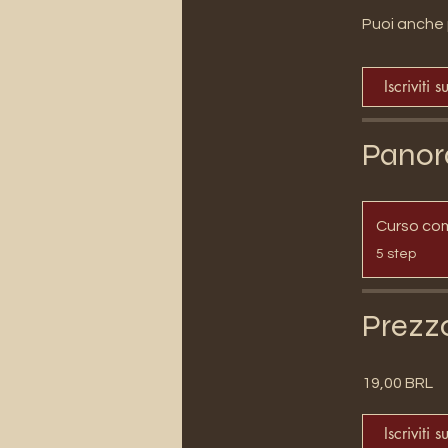
Puoi anche 
Iscriviti s
Panor
Curso co
.
5 step
Prezz
19,00 BRL
Iscriviti s