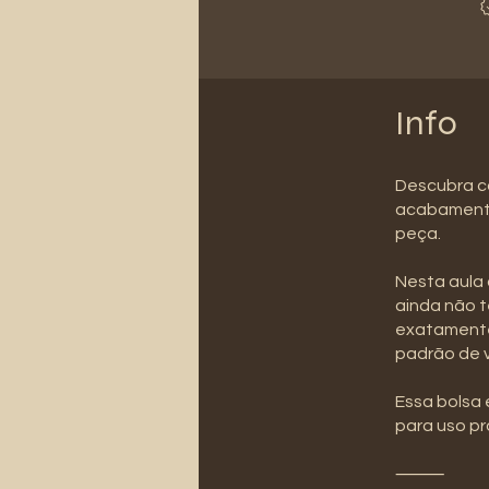
Info
Descubra co
acabamento 
peça.
Nesta aula
ainda não t
exatamente
padrão de 
Essa bolsa 
para uso pr
⸻