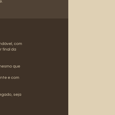
e.
endável, com
 final da
, mesmo que
ente e com
regado, seja