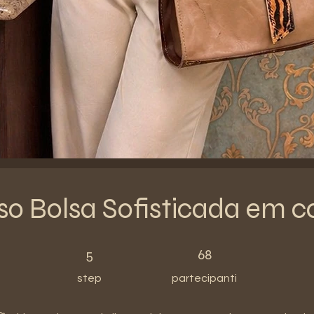
so Bolsa Sofisticada em c
5 step
68 partecipanti
5
68
step
partecipanti