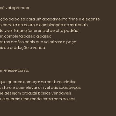
cê vai aprender:
ração da bolsa para um acabamento firme e elegante
o correta do couro e combinação de materiais
o vivo italiano (diferencial de alto padrão)
m completa passo a passo
tos profissionais que valorizam a peça
ais de produção e venda
m é esse curso:
s que querem começar na costura criativa
ostura e quer elevar o nível das suas peças
ue desejam produzir bolsas vendáveis
que querem uma renda extra com bolsas