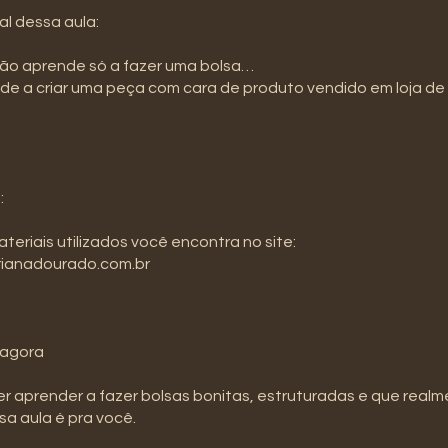
al dessa aula:
não aprende só a fazer uma bolsa…
e a criar uma peça com cara de produto vendido em loja de 
:
teriais utilizados você encontra no site:
ianadourado.com.br
 agora
r aprender a fazer bolsas bonitas, estruturadas e que real
a aula é pra você.