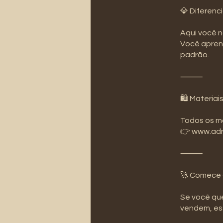
💎 Diferenci
Aqui você 
Você aprend
padrão.
⸻
🛍️ Materiais
Todos os ma
👉 www.adr
⸻
🚀 Comece
Se você que
vendem, ess