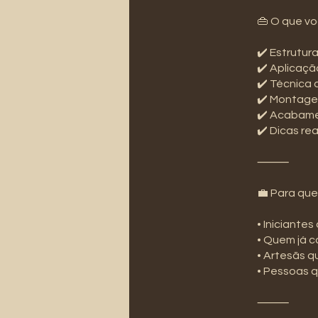
👜 O que vo
✔️ Estrutu
✔️ Aplicaçã
✔️ Técnica d
✔️ Montage
✔️ Acabamen
✔️ Dicas re
⸻
💼 Para que
• Iniciante
• Quem já c
• Artesãs q
• Pessoas 
⸻