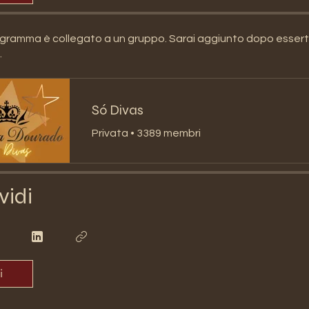
ramma è collegato a un gruppo. Sarai aggiunto dopo esserti 
.
Só Divas
Privata
•
3389 membri
vidi
i