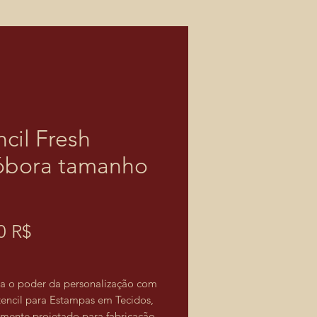
ncil Fresh
bora tamanho
Prix
0 R$
a o poder da personalização com
tencil para Estampas em Tecidos,
lmente projetado para fabricação