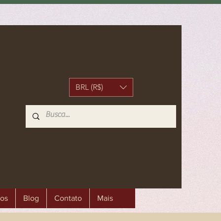
BRL (R$)
os
Blog
Contato
Mais