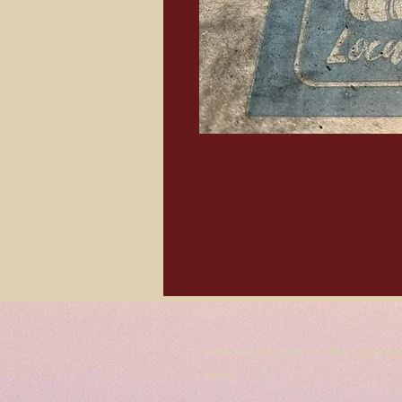
Adriana Dourado — Mais que bol
amor.