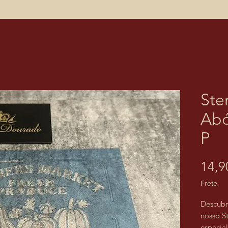
Ste
Abó
P
14,9
Frete
Descubr
nosso S
especia