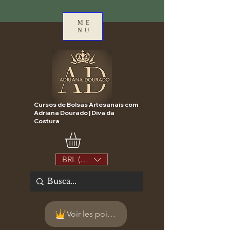
ME
NU
Cursos de Bolsas Artesanais com
Adriana Dourado | Diva da
Costura
BRL (R$)
Voir les points