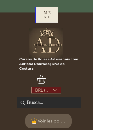
ME
NU
Cursos de Bolsas Artesanais com
Adriana Dourado | Diva da
Costura
BRL (R$)
Voir les points