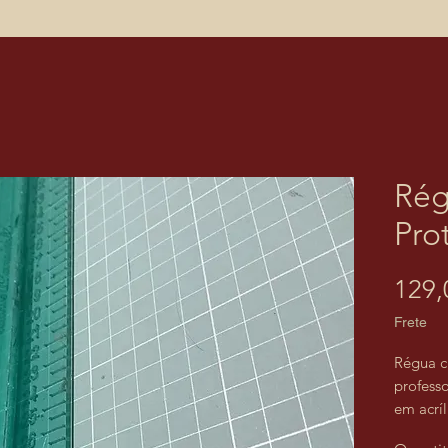
Rég
Pro
129,
Frete
Régua c
profess
em acríl
para ser