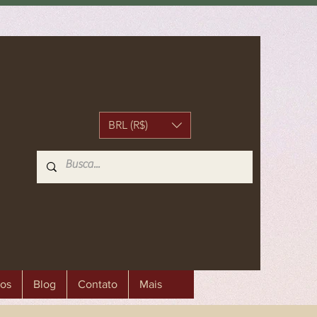
BRL (R$)
os
Blog
Contato
Mais