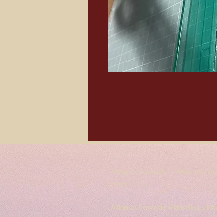
Adriana Dourado — Mais que bol
amor.
​​Adriana Dourado Marketing Ltda