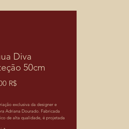
ua Diva
teção 50cm
Prix
00 R$
riação exclusiva da designer e
ora Adriana Dourado. Fabricada
ico de alta qualidade, é projetada
 durável e de fácil manuseio, ideal