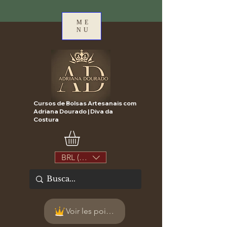
ME
NU
Cursos de Bolsas Artesanais com
Adriana Dourado | Diva da
Costura
BRL (R$)
Voir les points