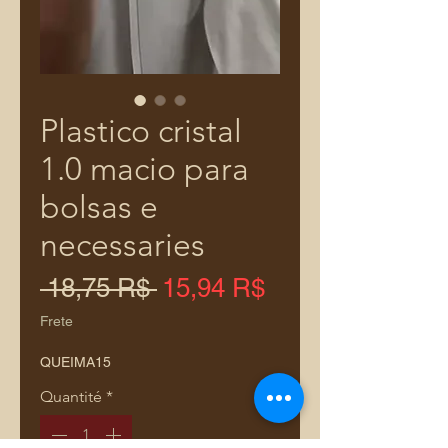
Plastico cristal
1.0 macio para
bolsas e
necessaries
Prix
Prix
 18,75 R$ 
15,94 R$
original
promotionnel
Frete
QUEIMA15
Quantité
*