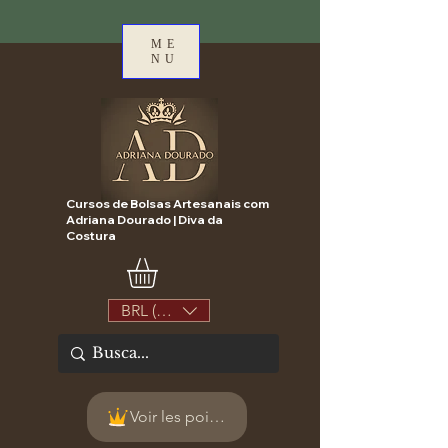
ME
NU
Cursos de Bolsas Artesanais com
Adriana Dourado | Diva da
Costura
BRL (R$)
Voir les points