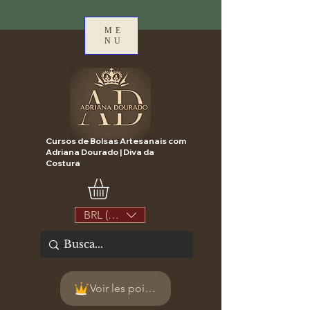
ME
NU
Cursos de Bolsas Artesanais com
Adriana Dourado | Diva da
Costura
BRL (R$)
Voir les points