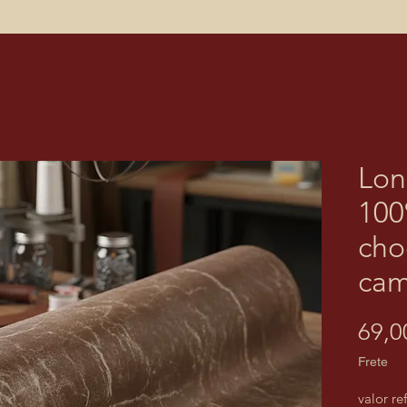
Lon
100
cho
cam
69,0
Frete
valor r