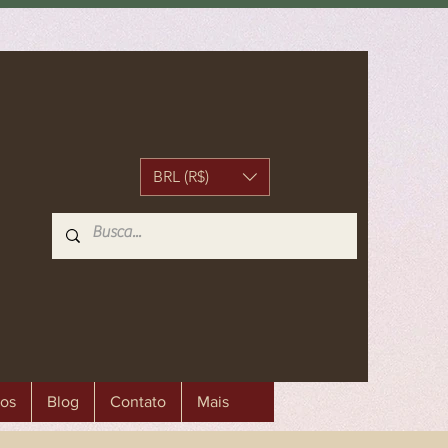
BRL (R$)
os
Blog
Contato
Mais