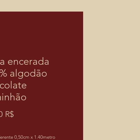
a encerada
% algodão
colate
inhão
Prix
0 R$
eferente 0,50cm x 1.40metro