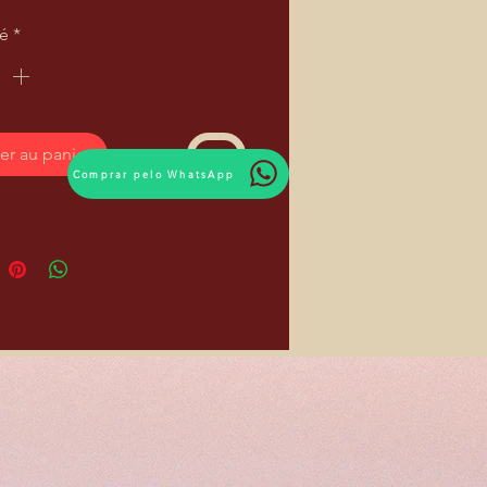
té
*
er au panier
Comprar pelo WhatsApp