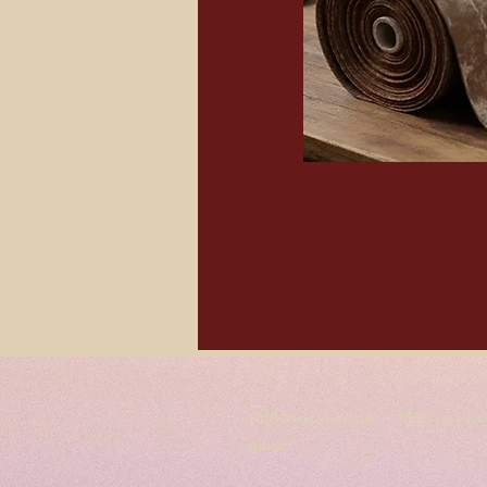
Adriana Dourado — Mais que bol
amor.