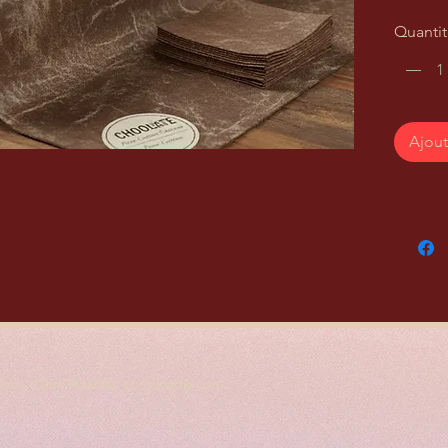
Quanti
Ajout
sas. Uma história costurada com