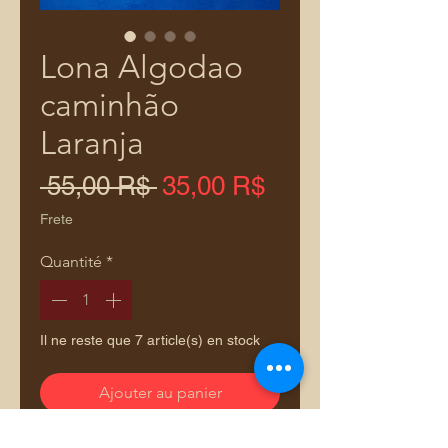
Lona Algodao
caminhão
Laranja
Prix
Prix
 55,00 R$ 
35,00 R$
original
promotionnel
Frete
Quantité
*
Il ne reste que 7 article(s) en stock
Ajouter au panier