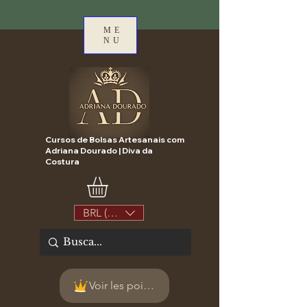
ME
NU
Cursos de Bolsas Artesanais com
Adriana Dourado | Diva da
Costura
BRL (R$)
Voir les points