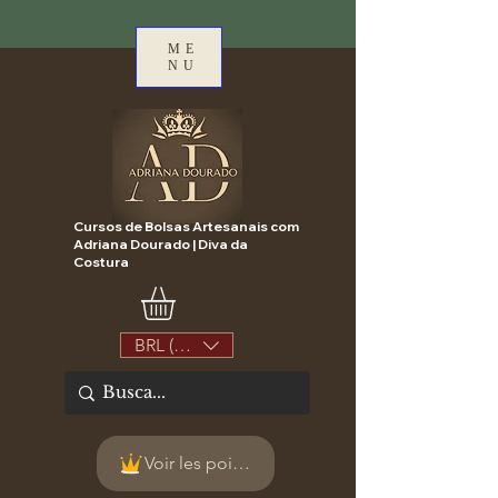
ME
NU
Cursos de Bolsas Artesanais com
Adriana Dourado | Diva da
Costura
BRL (R$)
Voir les points