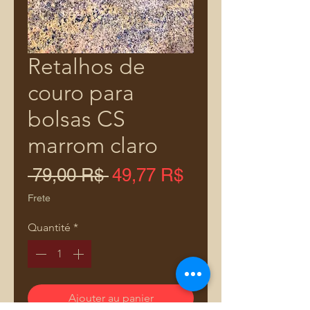
Retalhos de
couro para
bolsas CS
marrom claro
Prix
Prix
 79,00 R$ 
49,77 R$
original
promotionnel
Frete
Quantité
*
Ajouter au panier