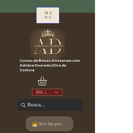
ME
NU
Cursos de Bolsas Artesanais com
Adriana Dourado | Diva da
Costura
BRL (R$)
Voir les points