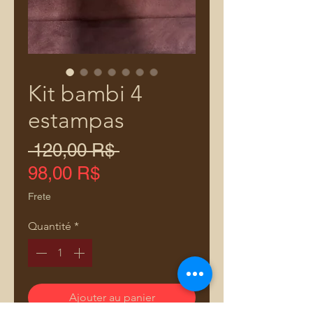
Kit bambi 4
estampas
Prix
 120,00 R$ 
original
Prix
98,00 R$
promotionnel
Frete
Quantité
*
Ajouter au panier