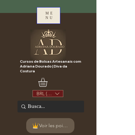
ME
NU
Cursos de Bolsas Artesanais com
Adriana Dourado | Diva da
Costura
BRL (R$)
Voir les points