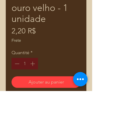
ouro velho - 1
unidade
Prix
2,20 R$
Frete
Quantité
*
Ajouter au panier
valor referente 1 unidade de fivela
com vao de 40mm