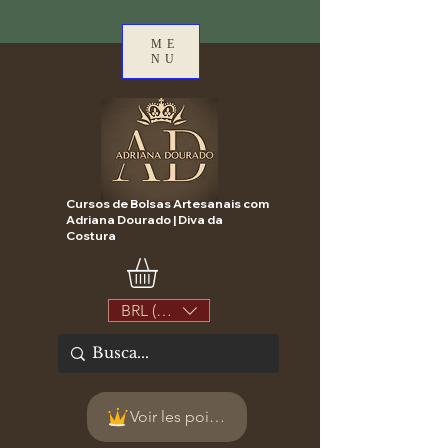
ME
NU
Cursos de Bolsas Artesanais com
Adriana Dourado | Diva da
Costura
BRL (R$)
Voir les points