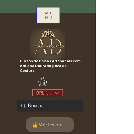
ME
NU
Cursos de Bolsas Artesanais com
Adriana Dourado | Diva da
Costura
BRL (R$)
Voir les points