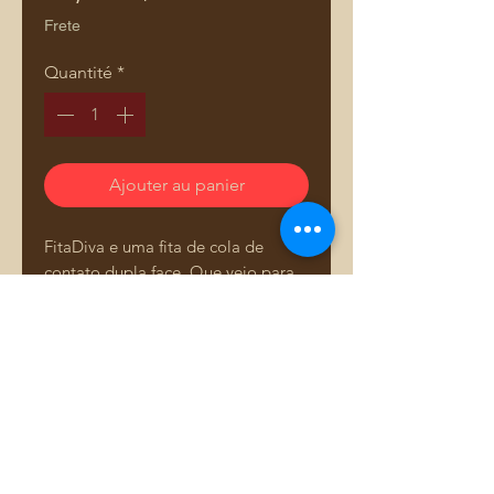
Frete
Quantité
*
Ajouter au panier
FitaDiva e uma fita de cola de
contato dupla face. Que veio para
revolucionar as artesãs e designer
de bolsas. Agilizando o processo e
acabamento de suas peças, sem
cheiro, sem tempo de secagem da
cola para trabalhar, e sem precisar
Comprar pelo WhatsApp
transferir, aproveitamento 100% da
cola de contato, sem sujeira. Veja
os vídeos das aulas da Adriana