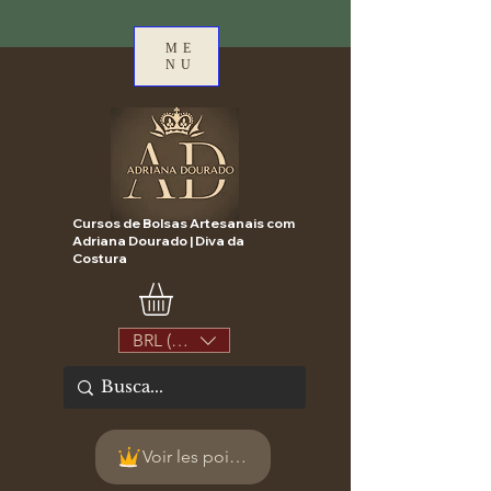
ME
NU
Cursos de Bolsas Artesanais com
Adriana Dourado | Diva da
Costura
BRL (R$)
Voir les points