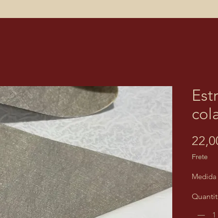
Est
col
22,0
Frete
Medida 
Quanti