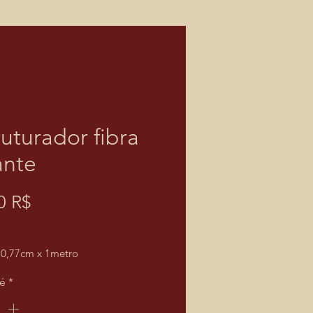
ruturador fibra
ante
Prix
0 R$
0,77cm x 1metro
té
*