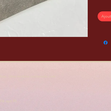
Ajout
sas. Uma história costurada com
.
, 316 apt 95