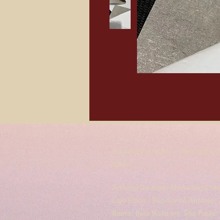
Adriana Dourado — Mais que bol
amor.
​​Adriana Dourado Marketing Ltda
Loja Física - Rua Santo Antônio
Bairro: Bela Vista em São Paulo