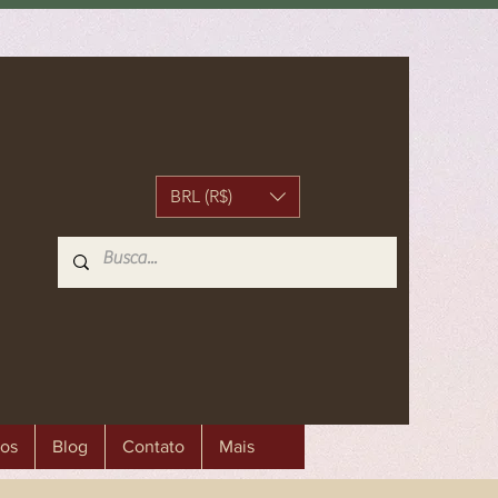
BRL (R$)
os
Blog
Contato
Mais