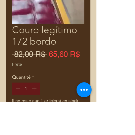
Couro legítimo
172 bordo
Prix
Prix
 82,00 R$ 
65,60 R$
original
promotionnel
Frete
Quantité
*
Il ne reste que 1 article(s) en stock
Ajouter au panier