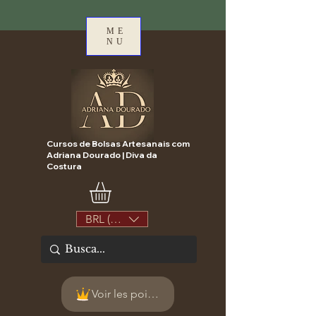
ME
NU
Cursos de Bolsas Artesanais com
Adriana Dourado | Diva da
Costura
BRL (R$)
Voir les points