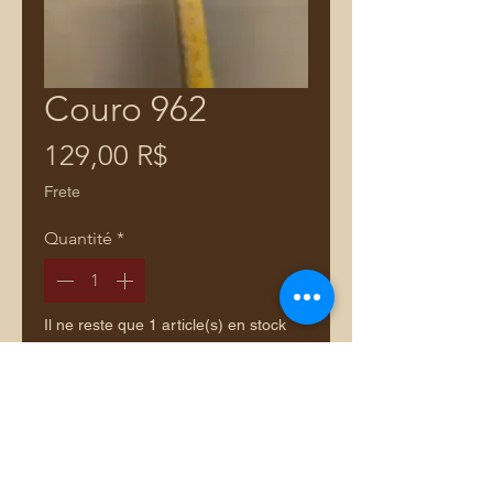
Couro 962
Prix
129,00 R$
Frete
Quantité
*
Il ne reste que 1 article(s) en stock
Ajouter au panier