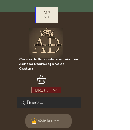
ME
NU
Cursos de Bolsas Artesanais com
Adriana Dourado | Diva da
Costura
BRL (R$)
Voir les points