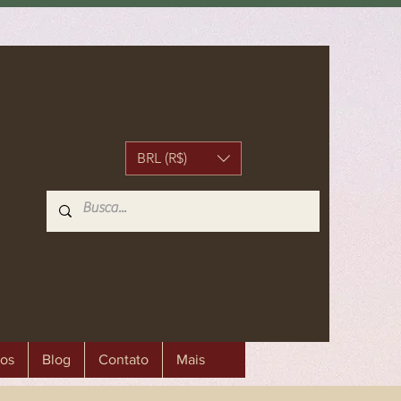
BRL (R$)
os
Blog
Contato
Mais