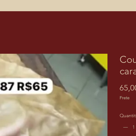
Cou
car
65,0
Frete
Quanti