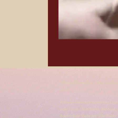
Adriana Dourado — Mais que bol
amor.
​​Adriana Dourado Marketing Ltda
Loja Física - Rua Santo Antônio
Bairro: Bela Vista em São Paulo