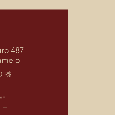
ro 487
amelo
Prix
0 R$
té
*