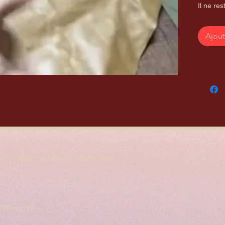
Il ne res
Ajout
sas. Uma história costurada com
.
, 316 apt 95