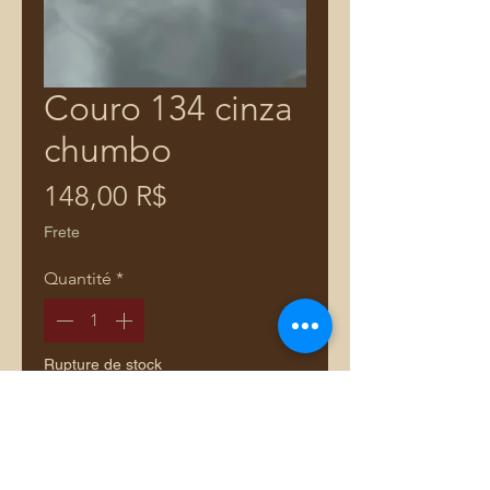
Couro 134 cinza
chumbo
Prix
148,00 R$
Frete
Quantité
*
Rupture de stock
Me notifier lorsque cet article est disponible