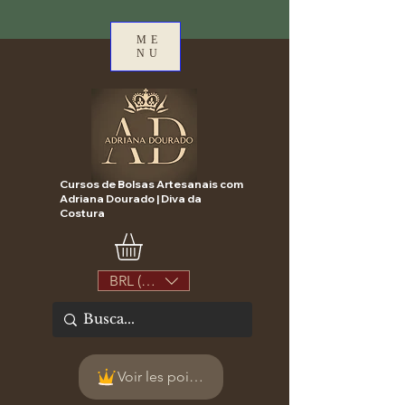
ME
NU
Cursos de Bolsas Artesanais com
Adriana Dourado | Diva da
Costura
BRL (R$)
Voir les points