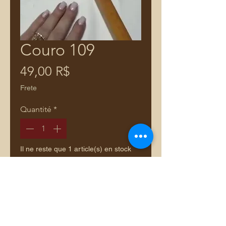
Couro 109
Prix
49,00 R$
Frete
Quantité
*
Il ne reste que 1 article(s) en stock
Ajouter au panier