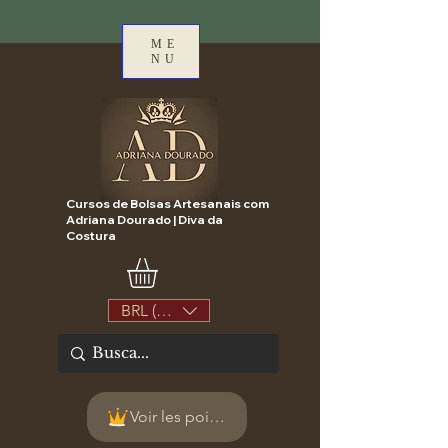
ME
NU
Cursos de Bolsas Artesanais com
Adriana Dourado | Diva da
Costura
BRL (R$)
Voir les points