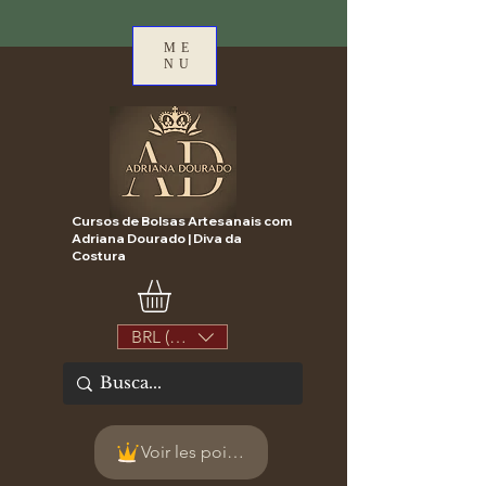
ME
NU
Cursos de Bolsas Artesanais com
Adriana Dourado | Diva da
Costura
BRL (R$)
Voir les points