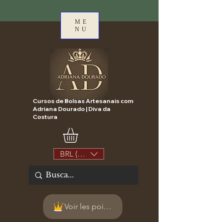
ME
NU
Cursos de Bolsas Artesanais com
Adriana Dourado | Diva da
Costura
BRL (R$)
Voir les points