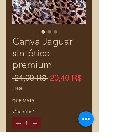
Canva Jaguar
sintético
premium
Prix
Prix
 24,00 R$ 
20,40 R$
original
promotionnel
Frete
QUEIMA15
Quantité
*