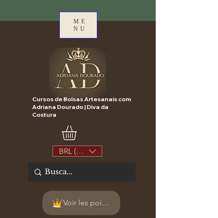
ME
NU
Cursos de Bolsas Artesanais com
Adriana Dourado | Diva da
Costura
BRL (R$)
Voir les points