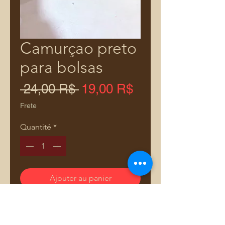
Camurçao preto
para bolsas
Prix
Prix
 24,00 R$ 
19,00 R$
original
promotionnel
Frete
Quantité
*
Ajouter au panier
Valores referente 0,50cm x 1,40m
largura