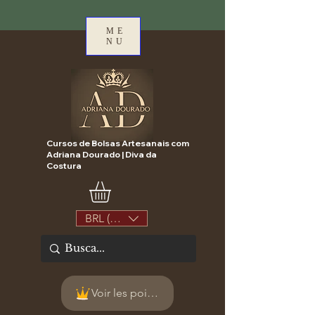
ME
NU
Cursos de Bolsas Artesanais com
Adriana Dourado | Diva da
Costura
BRL (R$)
Voir les points