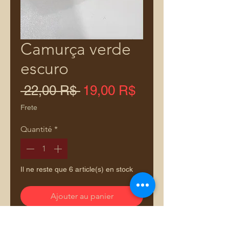
Camurça verde
escuro
Prix
Prix
 22,00 R$ 
19,00 R$
original
promotionnel
Frete
Quantité
*
Il ne reste que 6 article(s) en stock
Ajouter au panier
Forró alemão produto premium