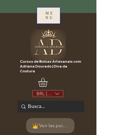
ME
NU
Cursos de Bolsas Artesanais com
Adriana Dourado | Diva da
Costura
BRL (R$)
Voir les points