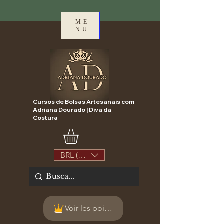
ME
NU
Cursos de Bolsas Artesanais com
Adriana Dourado | Diva da
Costura
BRL (R$)
Voir les points