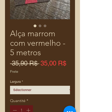
Alça marrom
com vermelho -
5 metros
Prix
Prix
 35,90 R$ 
35,00 R$
original
promotionnel
Frete
Largura
*
Quantité
*