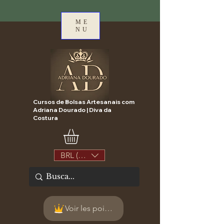
ME
NU
Cursos de Bolsas Artesanais com
Adriana Dourado | Diva da
Costura
BRL (R$)
Voir les points