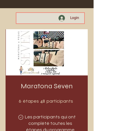
Login
Maratona Seven
6 étapes
48 participants
6
48
étapes
participants
Les participants qui ont
complété toutes les
étapes du programme