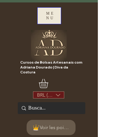
ME
NU
Cursos de Bolsas Artesanais com
Adriana Dourado | Diva da
Costura
BRL (R$)
Voir les points