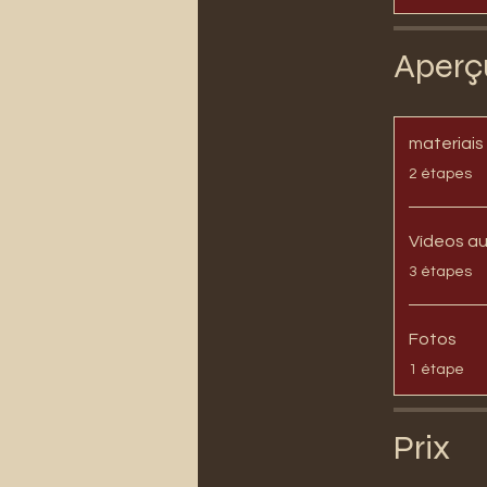
Aperç
materiais
.
2 étapes
Víd
.
3 étapes
Fotos
.
1 étape
Prix