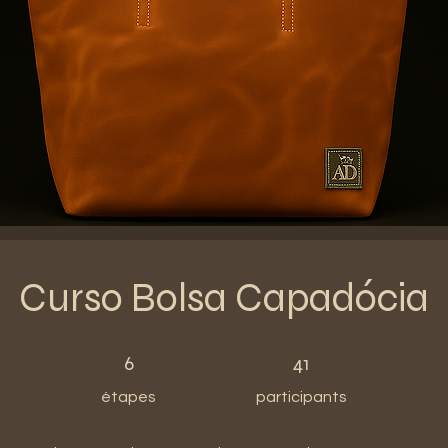
Curso Bolsa Capadócia
6 étapes
41 participants
6
41
étapes
participants