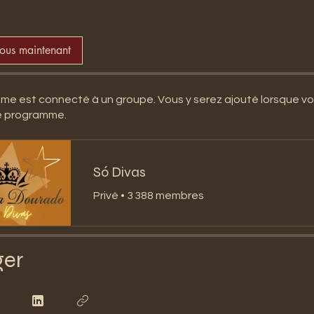
vous maintenant
e est connecté à un groupe. Vous y serez ajouté lorsque v
le programme.
Só Divas
Privé
•
3 388 membres
ger