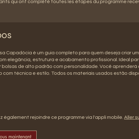
pants qui ont complété toutes les étapes du programme rece
pos
lsa Capadócia é um guia completo para quem deseja criar u
om elegância, estrutura e acabamento profissional. Ideal p
r bolsas de alto padrão com personalidade. Você aprenderá
 com técnica e estilo. Todos os materiais usados estão disp
 également rejoindre ce programme via l'appli mobile.
Aller su
vous maintenant