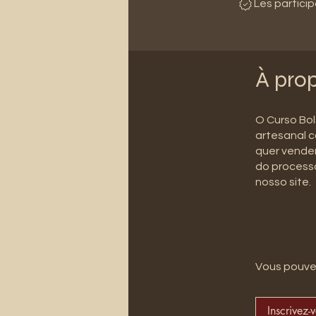
Les partici
À pro
O Curso Bo
artesanal c
quer vende
do processo
nosso site.
Vous pouvez
Inscrivez-