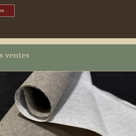
re
s ventes