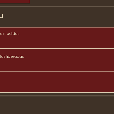
u
 e medidas
eos aulas liberadas