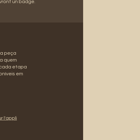
vront un badge.
ma peça
ara quem
 cada etapa
oníveis em
r l'appli