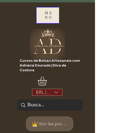
ME
NU
Cursos de Bolsas Artesanais com
Adriana Dourado | Diva da
Costura
BRL (R$)
Voir les points