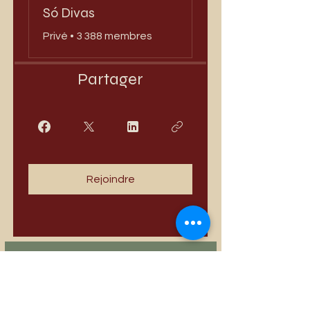
Só Divas
Privé
•
3 388 membres
Partager
Rejoindre
Meilleures ventes