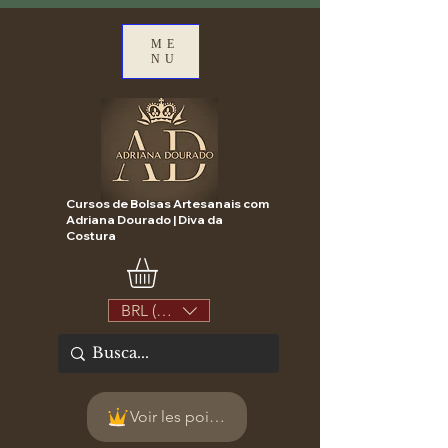
ME
NU
Cursos de Bolsas Artesanais com
Adriana Dourado | Diva da
Costura
BRL (R$)
Voir les points