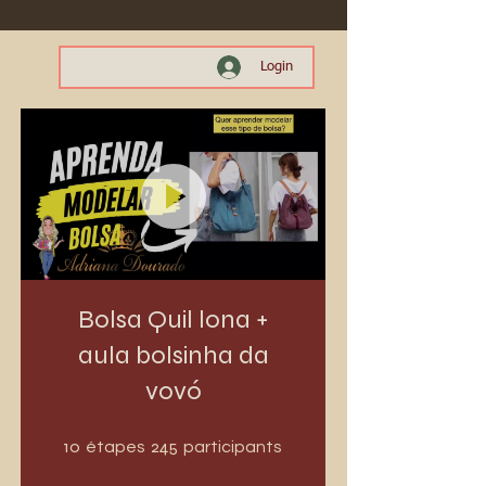
Login
Bolsa Quil lona +
aula bolsinha da
vovó
10 étapes
245 participants
10
245
étapes
participants