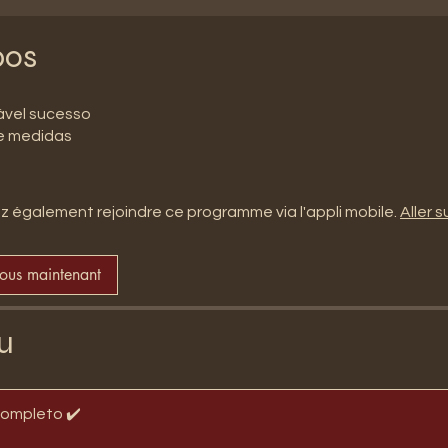
pos
ável sucesso
 e medidas
 également rejoindre ce programme via l'appli mobile.
Aller su
vous maintenant
u
completo ✔️