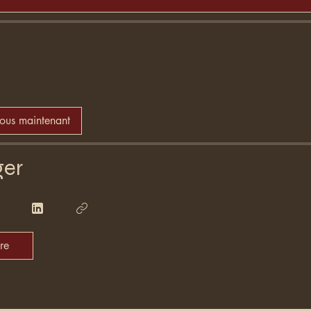
vous maintenant
ger
re