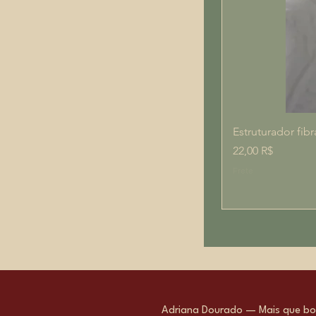
Estruturador fibr
Prix
22,00 R$
Frete
Adriana Dourado — Mais que bol