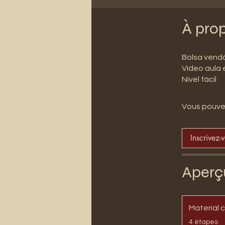
À pro
Bolsa vend
Vídeo aula
Nível fácil
Vous pouvez
Inscrivez-
Aperç
Material 
.
4 étapes