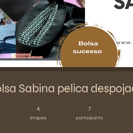
lsa Sabina pelica despoj
4 étapes
7 participants
4
7
étapes
participants