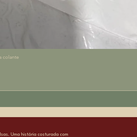
Aperçu rapide
a colante
sas. Uma história costurada com