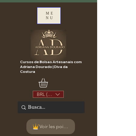
ME
NU
Cursos de Bolsas Artesanais com
Adriana Dourado | Diva da
Costura
BRL (R$)
Voir les points