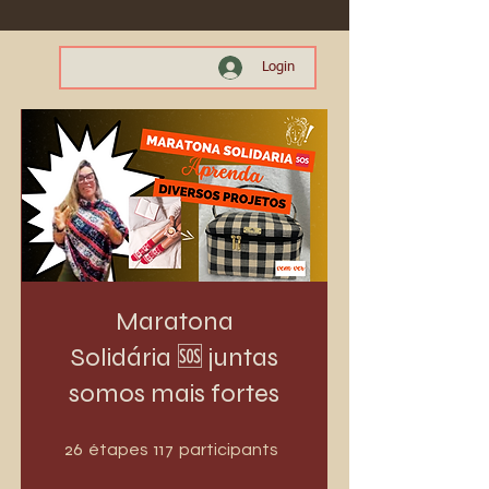
Login
Maratona
Solidária 🆘 juntas
somos mais fortes
26 étapes
117 participants
26
117
étapes
participants