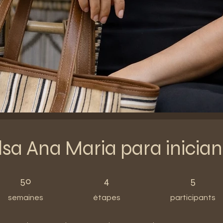
lsa Ana Maria para inician
50 semaines
4 étapes
5 participants
50
4
5
semaines
étapes
participants