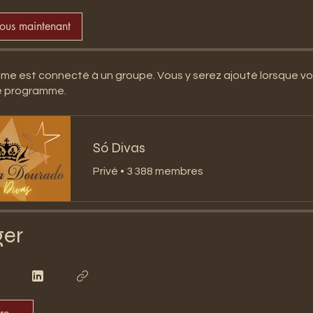
vous maintenant
e est connecté à un groupe. Vous y serez ajouté lorsque v
le programme.
Só Divas
Privé
•
3 388 membres
ger