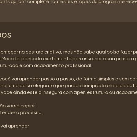
pants qui ont complété toutes les étapes du programme rece
pos
omeçar na costura criativa, mas não sabe qual bolsa fazer p
 Maria foi pensada exatamente para isso: ser a sua primeira
ruturada e com acabamento profissional.
você vai aprender passo a passo, de forma simples e sem co
onar uma bolsa elegante que parece comprada em loja bout
você ainda esteja insegura com zíper, estrutura ou acabam
ão vai só copiar…
tender o processo.
 vai aprender