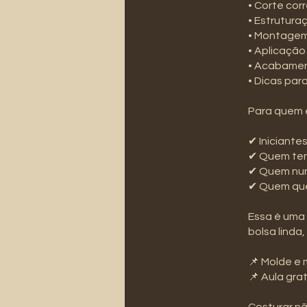
• Corte cor
• Estrutura
• Montagem
• Aplicação
• Acabament
• Dicas par
Para quem 
✔ Iniciantes
✔ Quem te
✔ Quem nun
✔ Quem que
Essa é uma 
bolsa linda,
📌 Molde e 
📌 Aula gr
Costurar n