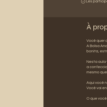
Les partici
À pro
Você quer c
A Bolsa Ana
bonita, est
Nesta aula 
a confecci
mesmo que 
Aqui você n
Você vai en
O que você