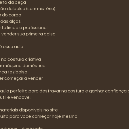
reto da peça
ção da bolsa (sem mistério)
 do corpo
 das alças
o limpo e profissional
a vender sua primeira bolsa
é essa aula
 na costura criativa
m máquina doméstica
ca fez bolsa
r começar a vender
aula perfeita para destravar na costura e ganhar confiança
 útil e vendável.
materiais disponíveis no site
atuita para você começar hoje mesmo
ão é dom… é método.