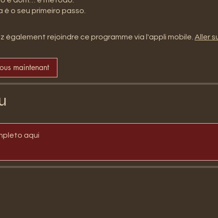
 également rejoindre ce programme via l'appli mobile.
Aller su
vous maintenant
u
mpleto aqui