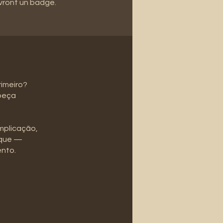
vront un badge.
rimeiro?
 peça
mplicação,
ique —
ento.