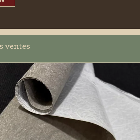
re
s ventes