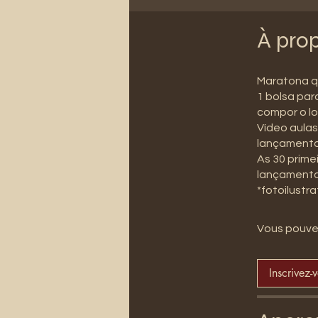
À pro
Maratona q 
1 bolsa par
compor o l
Vídeo aulas
lançamento
As 30 prime
lançamento
*fotoilustra
Vous pouvez
Inscrivez-