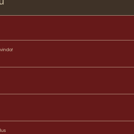
u
vinda!
lus