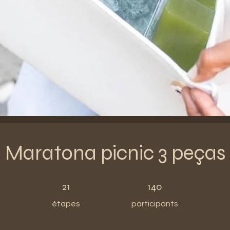
Maratona picnic 3 peças
21 étapes
140 participants
21
140
étapes
participants