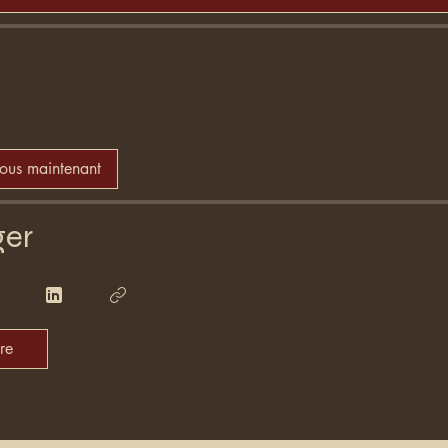
vous maintenant
ger
re