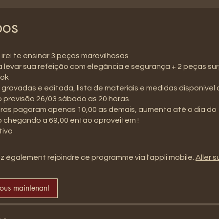
pos
irei te ensinar 3 peças maravilhosas
a levar sua refeição com elegância e segurança + 2 peças su
ook
 gravadas e editada, lista de materiais e medidas disponível 
 previsão 26/03 sábado as 20 horas.
iras pagaram apenas 10,00 as demais, aumenta até o dia do
 chegando a 69,00 então aproveitem !
tiva
 également rejoindre ce programme via l'appli mobile.
Aller su
vous maintenant