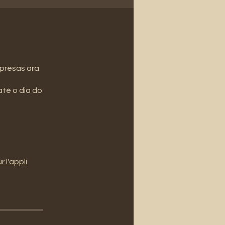
rpresas ara
até o dia do
r l'appli