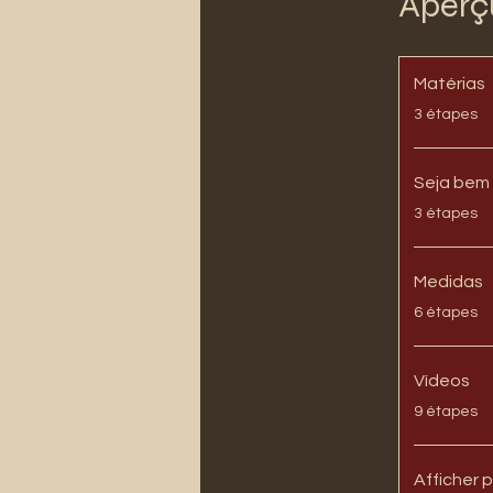
Aperç
Matérias
.
3 étapes
Seja bem 
.
3 étapes
Medidas
.
6 étapes
Vídeos
.
9 étapes
Afficher p