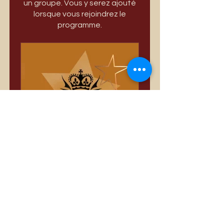
un groupe. Vous y serez ajouté
lorsque vous rejoindrez le
programme.
Só Divas
Privé
•
3 389 membres
Partager