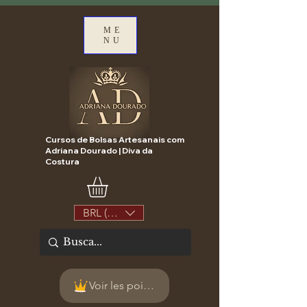
ME
NU
Cursos de Bolsas Artesanais com
Adriana Dourado | Diva da
Costura
BRL (R$)
Voir les points