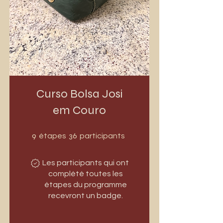
Curso Bolsa Josi
em Couro
9 étapes
36 participants
9
36
étapes
participants
Les participants qui ont
complété toutes les
étapes du programme
recevront un badge.