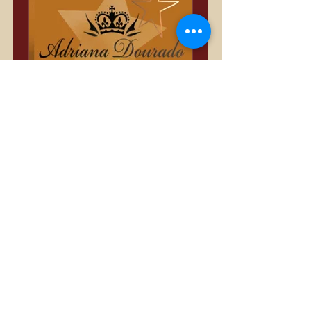
Só Divas
Privé
•
3 389 membres
Partager
Rejoindre