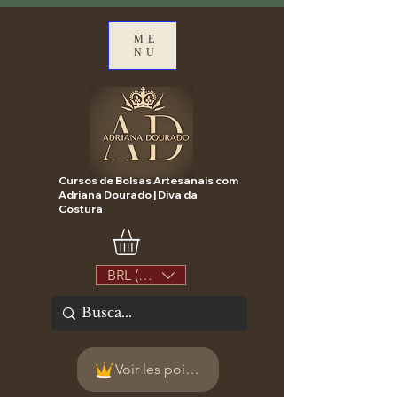
ME
NU
Cursos de Bolsas Artesanais com
Adriana Dourado | Diva da
Costura
BRL (R$)
Voir les points