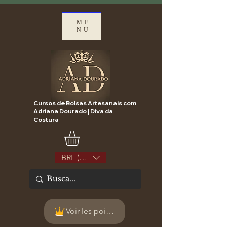
ME
NU
Cursos de Bolsas Artesanais com
Adriana Dourado | Diva da
Costura
BRL (R$)
Voir les points