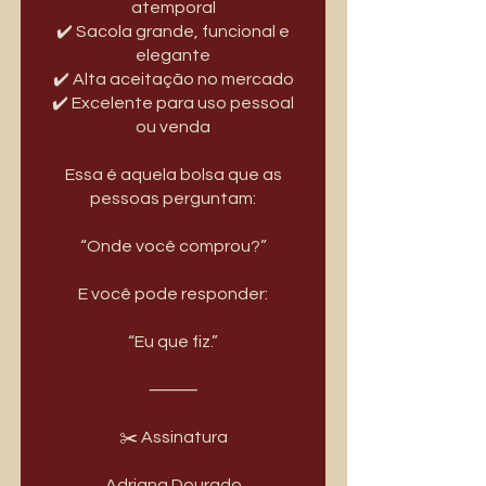
atemporal
✔️ Sacola grande, funcional e
elegante
✔️ Alta aceitação no mercado
✔️ Excelente para uso pessoal
ou venda
Essa é aquela bolsa que as
pessoas perguntam:
“Onde você comprou?”
E você pode responder:
“Eu que fiz.”
⸻
✂️ Assinatura
Adriana Dourado