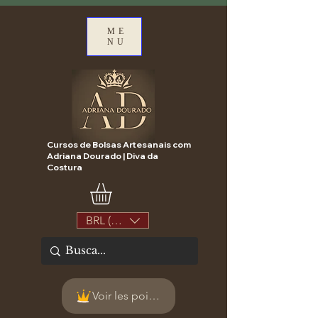
ME
NU
Cursos de Bolsas Artesanais com
Adriana Dourado | Diva da
Costura
BRL (R$)
Voir les points