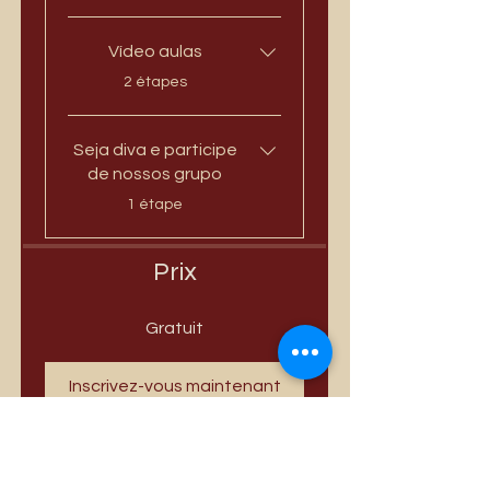
Vídeo aulas
.
2 étapes
Seja diva e participe
de nossos grupo
.
1 étape
Prix
Gratuit
Inscrivez-vous maintenant
Ce programme est connecté à
un groupe. Vous y serez ajouté