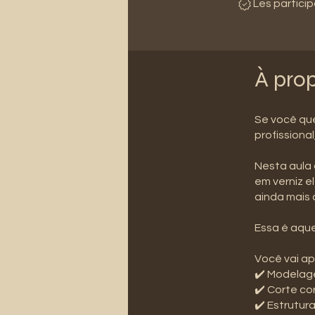
Les partici
À pro
Se você qu
profissiona
Nesta aula 
em verniz e
ainda mais 
Essa é aque
Você vai ap
✔️ Modelage
✔️ Corte co
✔️ Estrutu