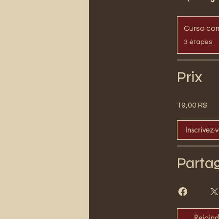
Curso co
.
3 étapes
Prix
19,00 R$
Inscrivez-
Parta
Rejoind