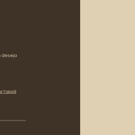
m deseja
r l'appli