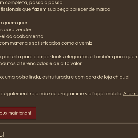
m completa, passo a passo
ofissionais que fazem sua peça parecer de marca
ra quem quer:
sas para vender
nível do acabamento
 com materiais sofisticados como o verniz
é perfeita para compor looks elegantes e também para que
odutos diferenciados e de alto valor.
 également rejoindre ce programme via l'appli mobile.
Aller su
vous maintenant
u