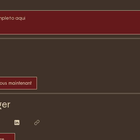
mpleto aqui
vous maintenant
ger
re