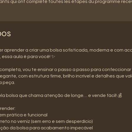
pants qui ont complété toutes les étapes du programme rece
pos
er aprender a criar uma bolsa sofisticada, moderna e com 
l, essa aula é para você! ✨
completa, vou te ensinar o passo a passo para confeccionar
legante, com estrutura firme, brilho incrível e detalhes que va
a peça.
la bolsa que chama atenção de longe… e vende fácil! 💰
render:
m prática e funcional
rreto no verniz (sem erro e sem desperdício)
ração da bolsa para acabamento impecável