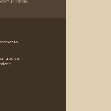
vront un badge.
acabamento
 uma bolsa
lorizam