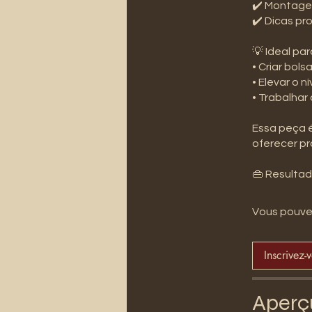
✔️ Montage
✔️ Dicas pr
💡 Ideal pa
• Criar bol
• Elevar o 
• Trabalhar
Essa peça 
oferecer pr
Vous pouvez
Inscrivez-
Aperç