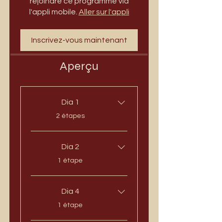
rejoindre ce programme via
l'appli mobile.
Aller sur l'appli
Inscrivez-vous maintenant
Aperçu
Dia 1
.
2 étapes
Dia 2
.
1 étape
Dia 4
.
1 étape