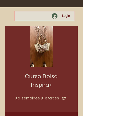
Login
Curso Bolsa
Inspira+
50 semaines
5 étapes
50
5
57
semaines
étapes
participants