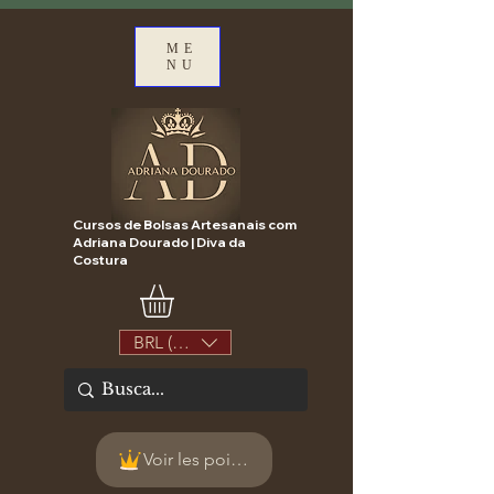
ME
NU
Cursos de Bolsas Artesanais com
Adriana Dourado | Diva da
Costura
BRL (R$)
Voir les points