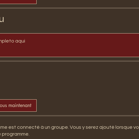
u
mpleto aqui
vous maintenant
e est connecté à un groupe. Vous y serez ajouté lorsque v
le programme.