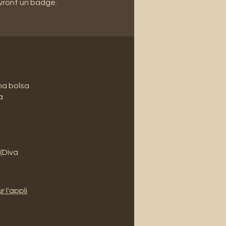
vront un badge.
ma bolsa
a
 (Diva
r l'appli