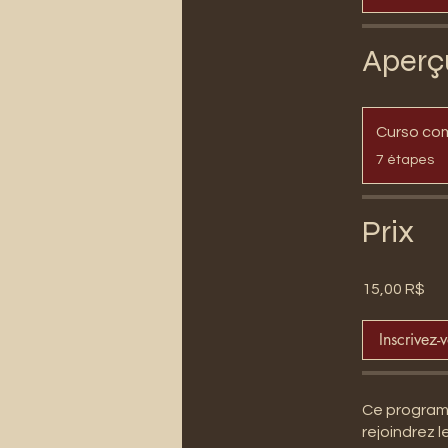
Aperç
Curso co
.
7 étapes
Prix
15,00 R$
Inscrivez-
Ce programm
rejoindrez 