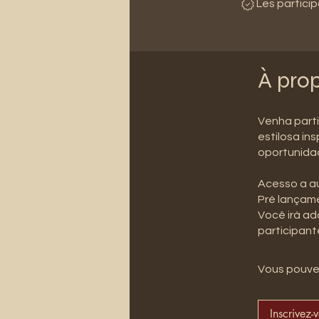
Les partici
À pro
Venha parti
estilosa in
oportunidad
Acesso a au
Pré lançame
Você irá adq
participant
Vous pouvez
Inscrivez-