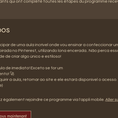
pants qui ont complété toutes les étapes du programme rece
pos
cipar de uma aula incrível onde vou ensinar a confeccionar u
spirada no Pinterest, utilizando lona encerada.. Não perca ess
e de criar algo único e estiloso!
la de imediato! Exceto se for um
nto! 🚀
uirir a aula, retornar ao site e ele estará disponível o acesso.
e)
 également rejoindre ce programme via l'appli mobile.
Aller su
vous maintenant