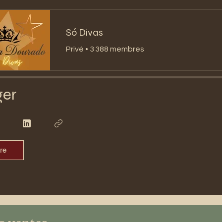
Só Divas
Privé
•
3 388 membres
ger
re
s ventes