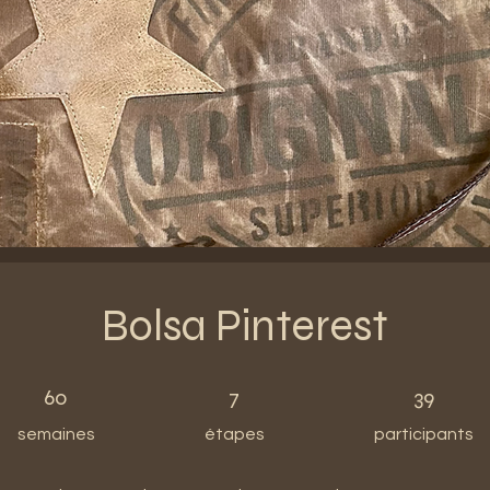
Bolsa Pinterest
60 semaines
7 étapes
39 participants
60
7
39
semaines
étapes
participants